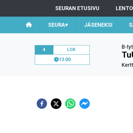
SEURAN ETUSIVU
LENTO
SEURA
▾
JÄSENEKSI
S
B-ty
4
LOK
Tu
13.00
Kertt