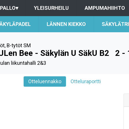
PALLO
▾
YLEISURHEILU
AMPUMAHIIHTO
ÄKYLÄPADEL
LÄNNEN KIEKKO
SÄKYLÄTR
töt
,
B-tytöt SM
ULen Bee - Säkylän U SäkU B2
2 - 
ulan liikuntahalli 2&3
Otteluennakko
Otteluraportti