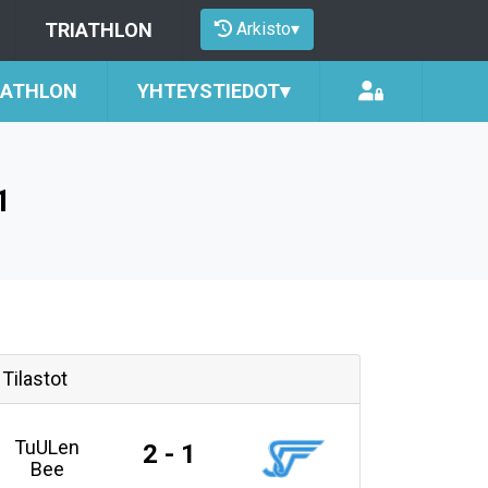
Arkisto
▾
TRIATHLON
IATHLON
YHTEYSTIEDOT
▾
1
Tilastot
TuULen
2 - 1
Bee