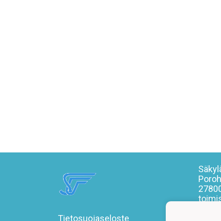
Säkylä
Poroh
27800
toimi
Tietosuojaseloste