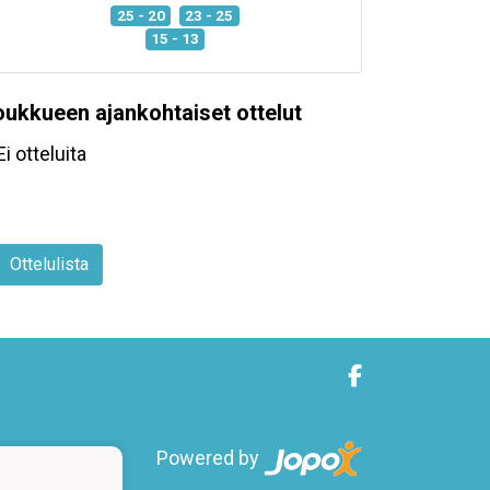
25 - 20
23 - 25
15 - 13
oukkueen ajankohtaiset ottelut
Ei otteluita
Ottelulista
Powered by