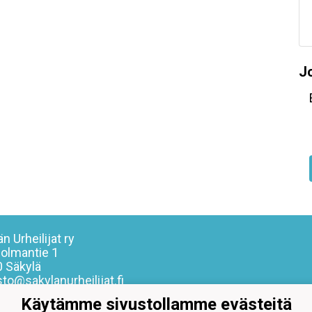
J
n Urheilijat ry
olmantie 1
 Säkylä
sto@sakylanurheilijat.fi
Käytämme sivustollamme evästeitä