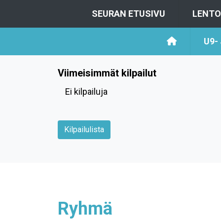
SEURAN ETUSIVU
LENTO
U9-
Viimeisimmät kilpailut
Ei kilpailuja
Kilpailulista
Ryhmä