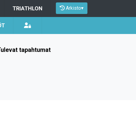
Arkisto
▾
TRIATHLON
ÖT
ulevat tapahtumat