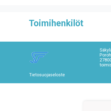
Toimihenkilöt
Säkylä
Poroh
27800
toimi
Tietosuojaseloste