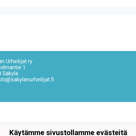
n Urheilijat ry
olmantie 1
 Säkylä
sto@sakylanurheilijat.fi
Käytämme sivustollamme evästeitä