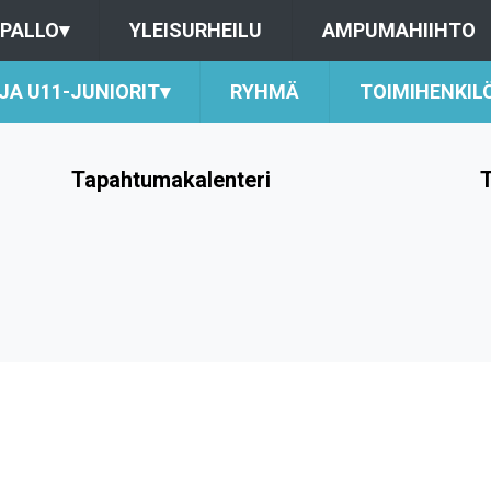
PALLO
▾
YLEISURHEILU
AMPUMAHIIHTO
 JA U11-JUNIORIT
▾
RYHMÄ
TOIMIHENKIL
Tapahtumakalenteri
T