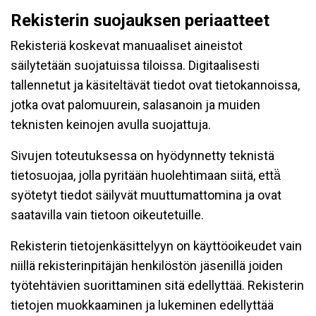
Rekisterin suojauksen periaatteet
Rekisteriä koskevat manuaaliset aineistot
säilytetään suojatuissa tiloissa. Digitaalisesti
tallennetut ja käsiteltävät tiedot ovat tietokannoissa,
jotka ovat palomuurein, salasanoin ja muiden
teknisten keinojen avulla suojattuja.
Sivujen toteutuksessa on hyödynnetty teknistä
tietosuojaa, jolla pyritään huolehtimaan siitä, että̈
syötetyt tiedot säilyvät muuttumattomina ja ovat
saatavilla vain tietoon oikeutetuille.
Rekisterin tietojenkäsittelyyn on käyttöoikeudet vain
niillä rekisterinpitäjän henkilöstön jäsenillä joiden
työtehtävien suorittaminen sitä edellyttää. Rekisterin
tietojen muokkaaminen ja lukeminen edellyttää