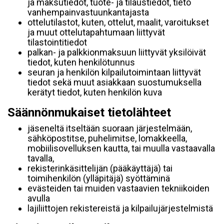
ja maksutiedot, tuote- ja tilaustiedot, tieto
vanhempainvastuunkantajasta
ottelutilastot, kuten, ottelut, maalit, varoitukset
ja muut ottelutapahtumaan liittyvät
tilastointitiedot
palkan- ja palkkionmaksuun liittyvät yksilöivät
tiedot, kuten henkilötunnus
seuran ja henkilön kilpailutoimintaan liittyvät
tiedot sekä muut asiakkaan suostumuksella
kerätyt tiedot, kuten henkilön kuva
Säännönmukaiset tietolähteet
jäseneltä itseltään suoraan järjestelmään,
sähköpostitse, puhelimitse, lomakkeella,
mobiilisovelluksen kautta, tai muulla vastaavalla
tavalla,
rekisterinkäsittelijän (pääkäyttäjä) tai
toimihenkilön (ylläpitäjä) syöttäminä
evästeiden tai muiden vastaavien tekniikoiden
avulla
lajiliittojen rekistereistä ja kilpailujärjestelmistä