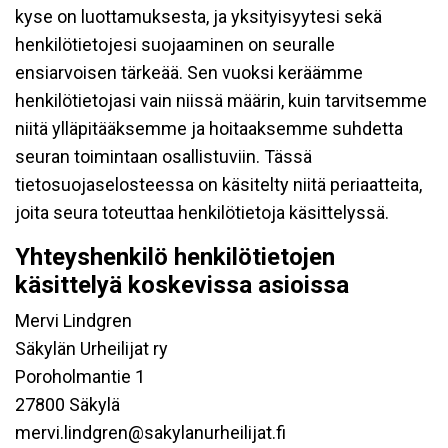
kyse on luottamuksesta, ja yksityisyytesi sekä
henkilötietojesi suojaaminen on seuralle
ensiarvoisen tärkeää. Sen vuoksi keräämme
henkilötietojasi vain niissä määrin, kuin tarvitsemme
niitä ylläpitääksemme ja hoitaaksemme suhdetta
seuran toimintaan osallistuviin. Tässä
tietosuojaselosteessa on käsitelty niitä periaatteita,
joita seura toteuttaa henkilötietoja käsittelyssä.
Yhteyshenkilö henkilötietojen
käsittelyä koskevissa asioissa
Mervi Lindgren
Säkylän Urheilijat ry
Poroholmantie 1
27800 Säkylä
mervi.lindgren@sakylanurheilijat.fi