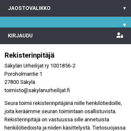
JAOSTOVALIKKO
▾
▾
KIRJAUDU
Rekisterinpitäjä
Säkylän Urheilijat ry 1001856-2
Poroholmantie 1
27800 Säkylä
toimisto@sakylanurheilijat.fi
Seura toimii rekisterinpitäjänä niille henkilötiedoille,
joita keräämme seuran toimintaan osallistuvista.
Rekisterinpitäjä on vastuussa sille annetuista
henkilötiedoista ja niiden käsittelystä. Tietosuojassa