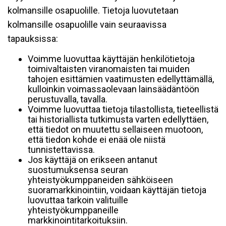
kolmansille osapuolille. Tietoja luovutetaan
kolmansille osapuolille vain seuraavissa
tapauksissa:
Voimme luovuttaa käyttäjän henkilötietoja
toimivaltaisten viranomaisten tai muiden
tahojen esittämien vaatimusten edellyttämällä,
kulloinkin voimassaolevaan lainsäädäntöön
perustuvalla, tavalla.
Voimme luovuttaa tietoja tilastollista, tieteellistä
tai historiallista tutkimusta varten edellyttäen,
että tiedot on muutettu sellaiseen muotoon,
että tiedon kohde ei enää ole niistä
tunnistettavissa.
Jos käyttäjä on erikseen antanut
suostumuksensa seuran
yhteistyökumppaneiden sähköiseen
suoramarkkinointiin, voidaan käyttäjän tietoja
luovuttaa tarkoin valituille
yhteistyökumppaneille
markkinointitarkoituksiin.