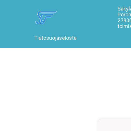
Säkylä
Poroh
27800
toimi
Tietosuojaseloste