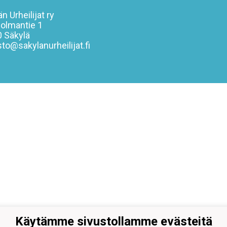
n Urheilijat ry
olmantie 1
 Säkylä
sto@sakylanurheilijat.fi
Käytämme sivustollamme evästeitä