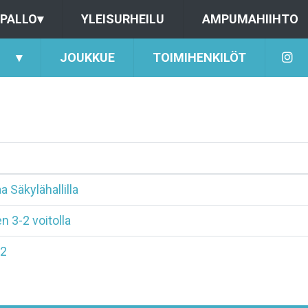
PALLO
▾
YLEISURHEILU
AMPUMAHIIHTO
▾
JOUKKUE
TOIMIHENKILÖT
a Säkylähallilla
n 3-2 voitolla
N2