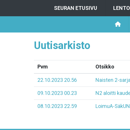
SEURAN ETUSIVU
LENTO
Uutisarkisto
Pvm
Otsikko
22.10.2023 20.56
Naisten 2-sarja
09.10.2023 00.23
N2 aloitti kaude
08.10.2023 22.59
LoimuA-SäkU