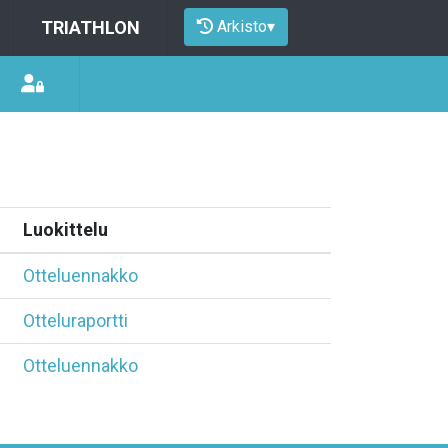
Arkisto
▾
TRIATHLON
Luokittelu
Otteluennakko
Otteluraportti
Otteluennakko