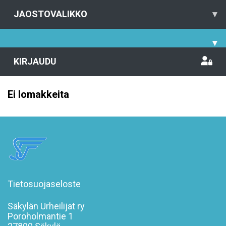
JAOSTOVALIKKO
▾
▾
KIRJAUDU
Ei lomakkeita
Tietosuojaseloste
Säkylän Urheilijat ry
Poroholmantie 1