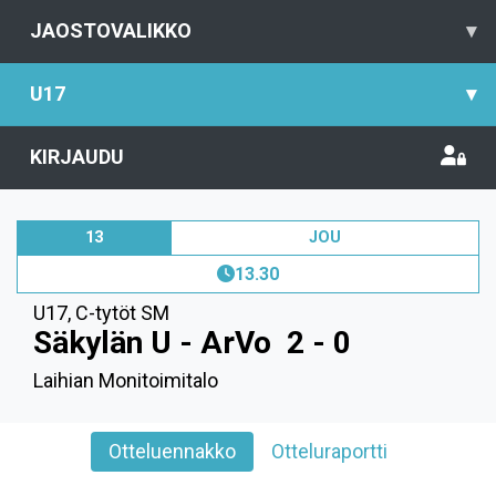
JAOSTOVALIKKO
▾
U17
▾
KIRJAUDU
13
JOU
13.30
U17
,
C-tytöt SM
Säkylän U - ArVo
2 - 0
Laihian Monitoimitalo
Otteluennakko
Otteluraportti