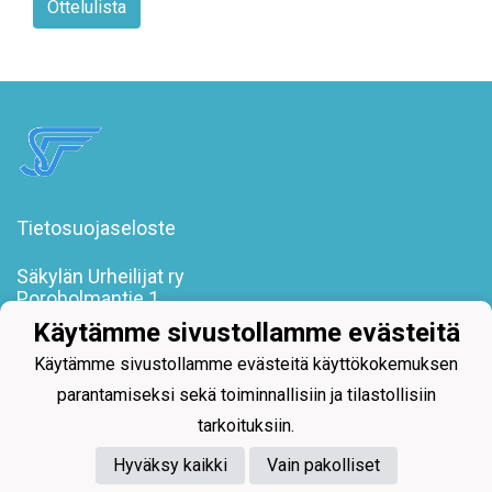
Ottelulista
Tietosuojaseloste
Säkylän Urheilijat ry
Poroholmantie 1
27800 Säkylä
Käytämme sivustollamme evästeitä
toimisto@sakylanurheilijat.fi
Käytämme sivustollamme evästeitä käyttökokemuksen
parantamiseksi sekä toiminnallisiin ja tilastollisiin
tarkoituksiin.
Hyväksy kaikki
Vain pakolliset
Powered by