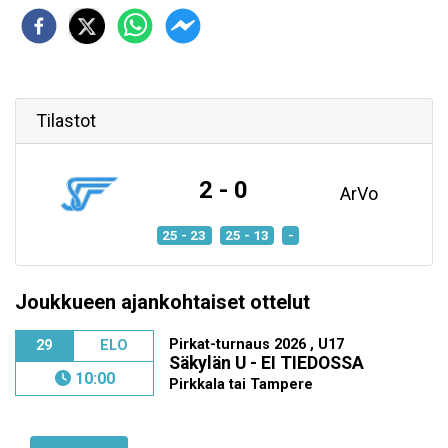
Tilastot
2 - 0
ArVo
25 - 23
25 - 13
-
Joukkueen ajankohtaiset ottelut
Pirkat-turnaus 2026 , U17
29
ELO
Säkylän U - EI TIEDOSSA
10:00
Pirkkala tai Tampere